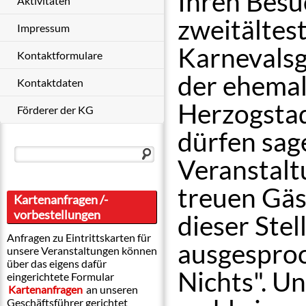
Ihren Besu
Aktivitäten
zweitältes
Impressum
Karnevalsg
Kontaktformulare
der ehemal
Kontaktdaten
Herzogstadt
Förderer der KG
dürfen sag
Veranstalt
treuen Gäs
Kartenanfragen /-
vorbestellungen
dieser Ste
Anfragen zu Eintrittskarten für
ausgesproc
unsere Veranstaltungen können
über das eigens dafür
Nichts". Un
eingerichtete Formular
Kartenanfragen
an unseren
Geschäftsführer gerichtet