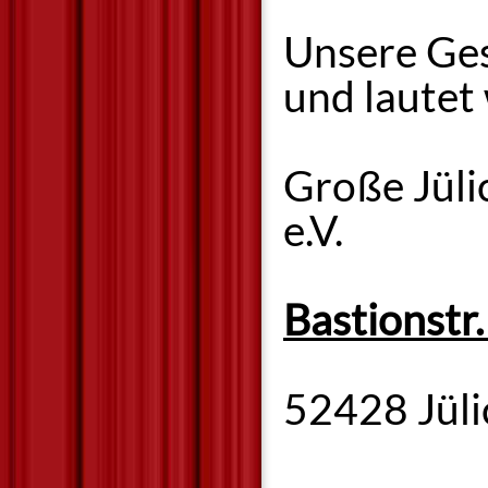
Unsere Ges
und lautet 
Große Jül
e.V.
Bastionstr.
52428 Jüli