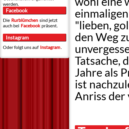
wohl eine 
werden.
einmaligen
Facebook
Die
Rurblümchen
sind jetzt
"lieben, g
auch bei
Facebook
präsent.
den Weg zu
Instagram
unvergesse
Oder folgt uns auf
Instagram
.
Tatsache, 
Jahre als P
ist nachzu
Anriss der