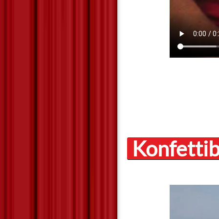
Konfettib