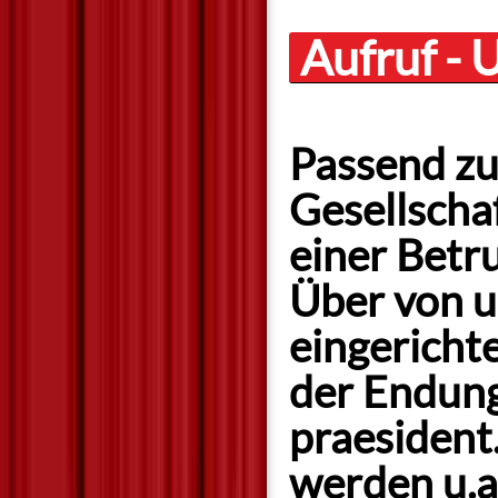
Aufruf - 
Passend z
Gesellscha
einer Betru
Über von u
eingericht
der Endung
praesiden
werden u.a