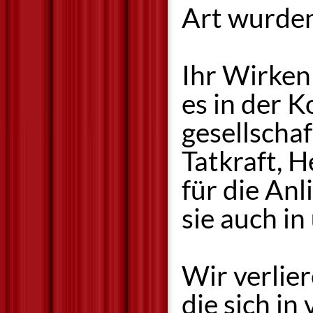
Art wurden
Ihr Wirken 
es in der 
gesellscha
Tatkraft, 
für die Anl
sie auch i
Wir verlier
die sich in