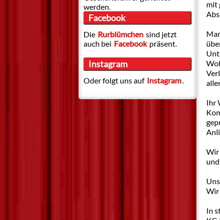
mit 
werden.
Abs
Facebook
Mar
Die
Rurblümchen
sind jetzt
auch bei
Facebook
präsent.
über
Unt
Instagram
Woh
Verl
Oder folgt uns auf
Instagram
.
alle
Ihr 
Kom
gepr
Anli
Wir 
und
Unse
Wir
In 