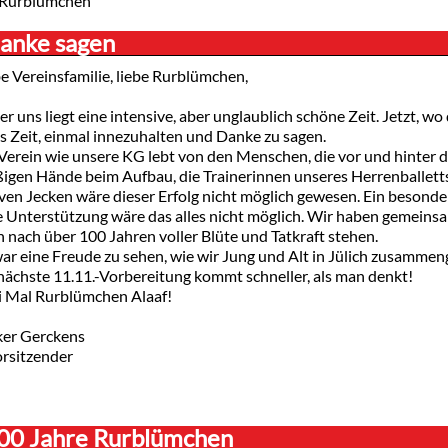
Rurblümchen
anke sagen
e Vereinsfamilie, liebe Rurblümchen,
er uns liegt eine intensive, aber unglaublich schöne Zeit. Jetzt, wo 
es Zeit, einmal innezuhalten und Danke zu sagen.
 Verein wie unsere KG lebt von den Menschen, die vor und hinter 
ißigen Hände beim Aufbau, die Trainerinnen unseres Herrenballett
iven Jecken wäre dieser Erfolg nicht möglich gewesen. Ein besond
e Unterstützung wäre das alles nicht möglich. Wir haben gemeins
 nach über 100 Jahren voller Blüte und Tatkraft stehen.
war eine Freude zu sehen, wie wir Jung und Alt in Jülich zusammen
nächste 11.11.-Vorbereitung kommt schneller, als man denkt!
i Mal Rurblümchen Alaaf!
ker Gerckens
orsitzender
00 Jahre Rurblümchen