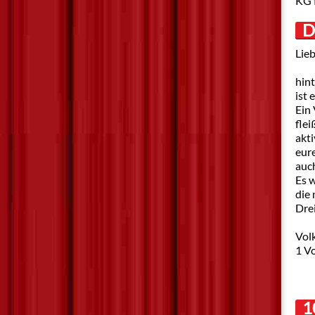
KG 
D
Lieb
hint
ist 
Ein
fle
akt
eur
auch
Es 
die 
Dre
Vol
1 V
1