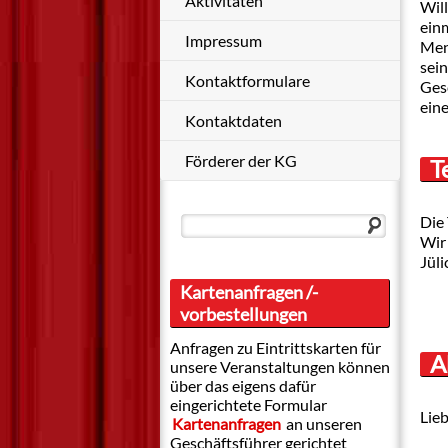
Aktivitäten
Wil
einm
Impressum
Men
sein
Kontaktformulare
Gesc
ein
Kontaktdaten
Förderer der KG
T
Die 
Wir
Jüli
Kartenanfragen /-
vorbestellungen
Anfragen zu Eintrittskarten für
A
unsere Veranstaltungen können
über das eigens dafür
eingerichtete Formular
Lieb
Kartenanfragen
an unseren
Geschäftsführer gerichtet