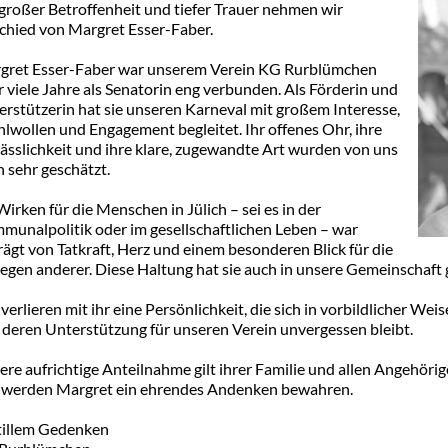
großer Betroffenheit und tiefer Trauer nehmen wir
chied von Margret Esser-Faber.
gret Esser-Faber war unserem Verein KG Rurblümchen
 viele Jahre als Senatorin eng verbunden. Als Förderin und
erstützerin hat sie unseren Karneval mit großem Interesse,
lwollen und Engagement begleitet. Ihr offenes Ohr, ihre
ässlichkeit und ihre klare, zugewandte Art wurden von uns
n sehr geschätzt.
Wirken für die Menschen in Jülich – sei es in der
munalpolitik oder im gesellschaftlichen Leben – war
ägt von Tatkraft, Herz und einem besonderen Blick für die
egen anderer. Diese Haltung hat sie auch in unsere Gemeinschaft 
verlieren mit ihr eine Persönlichkeit, die sich in vorbildlicher Wei
 deren Unterstützung für unseren Verein unvergessen bleibt.
re aufrichtige Anteilnahme gilt ihrer Familie und allen Angehörig
 werden Margret ein ehrendes Andenken bewahren.
stillem Gedenken